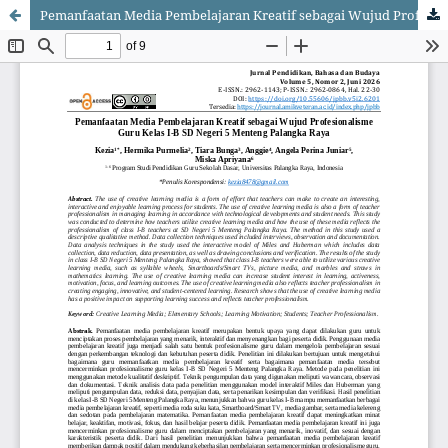
Pemanfaatan Media Pembelajaran Kreatif sebagai Wujud Profesionalisme Guru Kelas I-B SD Negeri 5 Menteng Palangka Raya