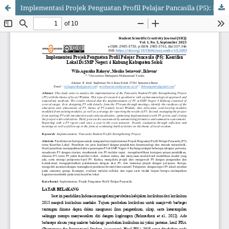
Implementasi Projek Penguatan Profil Pelajar Pancasila (P5): Kearifan Lokal Di SMP Negeri 4 Kubung Kabupaten Solok