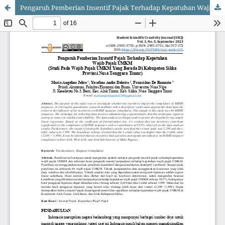
Pengaruh Pemberian Insentif Pajak Terhadap Kepatuhan Wajib Pajak UMKM