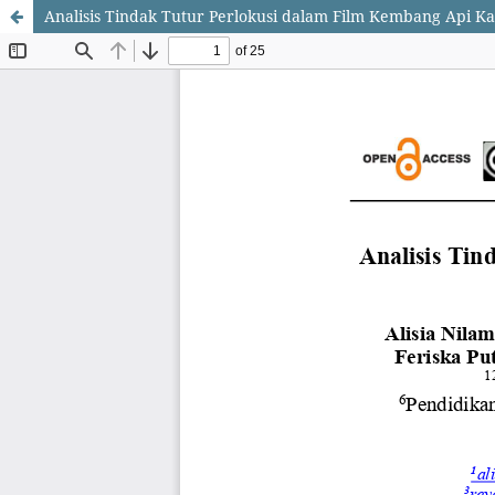
Analisis Tindak Tutur Perlokusi dalam Film Kembang Api K