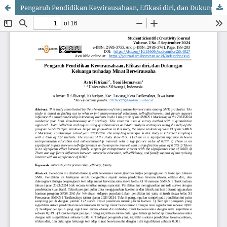
Pengaruh Pendidikan Kewirausahaan, Efikasi diri, dan Dukungan Keluarga terhadap Minat Berwirausaha