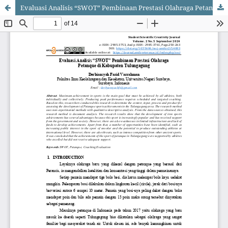
Evaluasi Analisis “SWOT” Pembinaan Prestasi Olahraga Petanque di Kabupaten Tulungagung