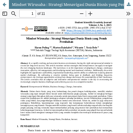
Mindset Wirusaha : Strategi Menavigasi Dunia Bisnis yang Penuh Perubahan