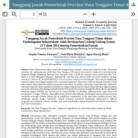
Tanggung Jawab Pemerintah Provinsi Nusa Tenggara Timur dalam Pembangunan Infrastruktur Jalan Berdasarkan Undang-Undang Nomor 23 Tahun 2014 tentang Pemerintahan Daerah