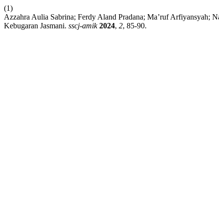
(1)
Azzahra Aulia Sabrina; Ferdy Aland Pradana; Ma’ruf Arfiyansyah; Na
Kebugaran Jasmani.
sscj-amik
2024
,
2
, 85-90.