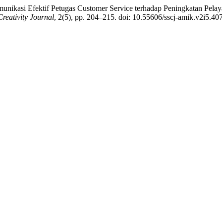
munikasi Efektif Petugas Customer Service terhadap Peningkatan Pel
Creativity Journal
, 2(5), pp. 204–215. doi: 10.55606/sscj-amik.v2i5.40