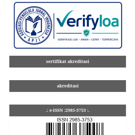
sertifikat akreditasi
akreditasi
.: e-ISSN :2985-3753 :.