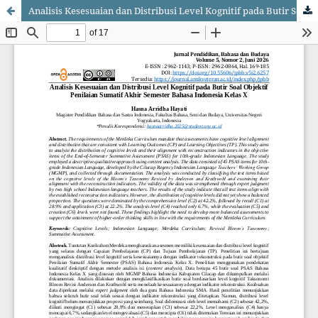
Analisis Kesesuaian dan Distribusi Level Kognitif pada Butir Soal Objektif Penilaian Sumatif Akhir Semester Bahasa Indonesia Kelas X