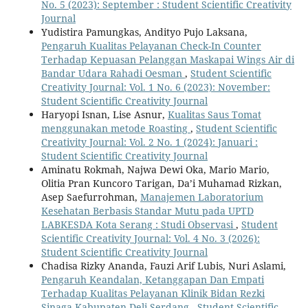
No. 5 (2023): September : Student Scientific Creativity
Journal
Yudistira Pamungkas, Andityo Pujo Laksana,
Pengaruh Kualitas Pelayanan Check-In Counter
Terhadap Kepuasan Pelanggan Maskapai Wings Air di
Bandar Udara Rahadi Oesman
,
Student Scientific
Creativity Journal: Vol. 1 No. 6 (2023): November:
Student Scientific Creativity Journal
Haryopi Isnan, Lise Asnur,
Kualitas Saus Tomat
menggunakan metode Roasting
,
Student Scientific
Creativity Journal: Vol. 2 No. 1 (2024): Januari :
Student Scientific Creativity Journal
Aminatu Rokmah, Najwa Dewi Oka, Mario Mario,
Olitia Pran Kuncoro Tarigan, Da’i Muhamad Rizkan,
Asep Saefurrohman,
Manajemen Laboratorium
Kesehatan Berbasis Standar Mutu pada UPTD
LABKESDA Kota Serang : Studi Observasi
,
Student
Scientific Creativity Journal: Vol. 4 No. 3 (2026):
Student Scientific Creativity Journal
Chadisa Rizky Ananda, Fauzi Arif Lubis, Nuri Aslami,
Pengaruh Keandalan, Ketanggapan Dan Empati
Terhadap Kualitas Pelayanan Klinik Bidan Rezki
Sinaga Kabupaten Deli Serdang
,
Student Scientific