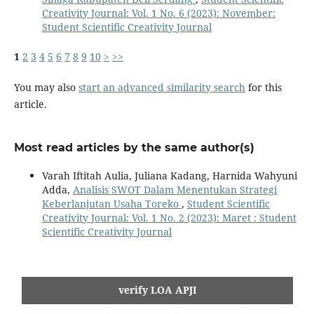
Creativity Journal: Vol. 1 No. 6 (2023): November:
Student Scientific Creativity Journal
1
2
3
4
5
6
7
8
9
10
>
>>
You may also
start an advanced similarity search
for this
article.
Most read articles by the same author(s)
Varah Iftitah Aulia, Juliana Kadang, Harnida Wahyuni
Adda,
Analisis SWOT Dalam Menentukan Strategi
Keberlanjutan Usaha Toreko
,
Student Scientific
Creativity Journal: Vol. 1 No. 2 (2023): Maret : Student
Scientific Creativity Journal
verify LOA APJI