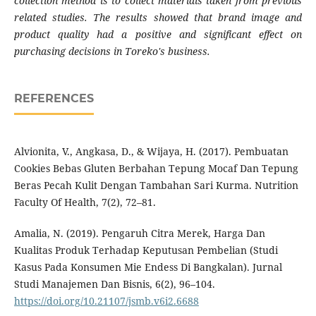
collection method is to collect materials taken from previous
related studies. The results showed that brand image and
product quality had a positive and significant effect on
purchasing decisions in Toreko's business.
REFERENCES
Alvionita, V., Angkasa, D., & Wijaya, H. (2017). Pembuatan
Cookies Bebas Gluten Berbahan Tepung Mocaf Dan Tepung
Beras Pecah Kulit Dengan Tambahan Sari Kurma. Nutrition
Faculty Of Health, 7(2), 72–81.
Amalia, N. (2019). Pengaruh Citra Merek, Harga Dan
Kualitas Produk Terhadap Keputusan Pembelian (Studi
Kasus Pada Konsumen Mie Endess Di Bangkalan). Jurnal
Studi Manajemen Dan Bisnis, 6(2), 96–104.
https://doi.org/10.21107/jsmb.v6i2.6688