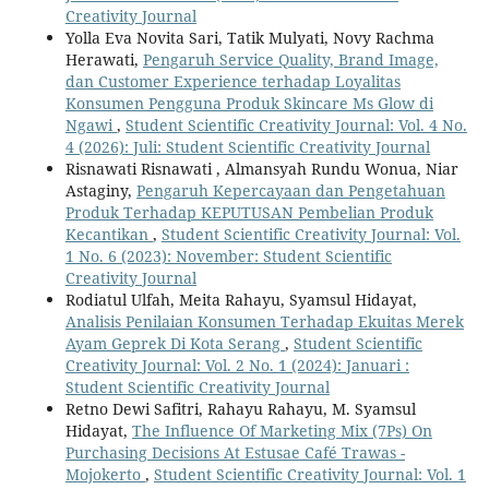
Creativity Journal
Yolla Eva Novita Sari, Tatik Mulyati, Novy Rachma
Herawati,
Pengaruh Service Quality, Brand Image,
dan Customer Experience terhadap Loyalitas
Konsumen Pengguna Produk Skincare Ms Glow di
Ngawi
,
Student Scientific Creativity Journal: Vol. 4 No.
4 (2026): Juli: Student Scientific Creativity Journal
Risnawati Risnawati , Almansyah Rundu Wonua, Niar
Astaginy,
Pengaruh Kepercayaan dan Pengetahuan
Produk Terhadap KEPUTUSAN Pembelian Produk
Kecantikan
,
Student Scientific Creativity Journal: Vol.
1 No. 6 (2023): November: Student Scientific
Creativity Journal
Rodiatul Ulfah, Meita Rahayu, Syamsul Hidayat,
Analisis Penilaian Konsumen Terhadap Ekuitas Merek
Ayam Geprek Di Kota Serang
,
Student Scientific
Creativity Journal: Vol. 2 No. 1 (2024): Januari :
Student Scientific Creativity Journal
Retno Dewi Safitri, Rahayu Rahayu, M. Syamsul
Hidayat,
The Influence Of Marketing Mix (7Ps) On
Purchasing Decisions At Estusae Café Trawas -
Mojokerto
,
Student Scientific Creativity Journal: Vol. 1