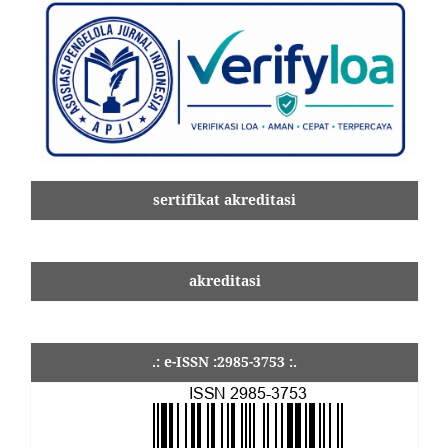
sertifikat akreditasi
akreditasi
.: e-ISSN :2985-3753 :.