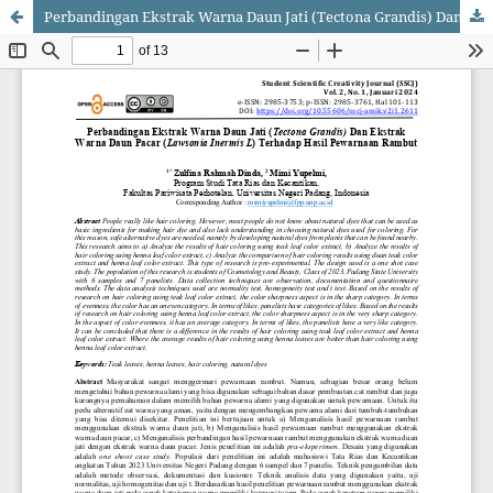
Perbandingan Ekstrak Warna Daun Jati (Tectona Grandis) Dan Ekstrak Warna Daun Pacar (Lawsonia Inermis L) Terhadap Hasil Pewarnaan Rambut