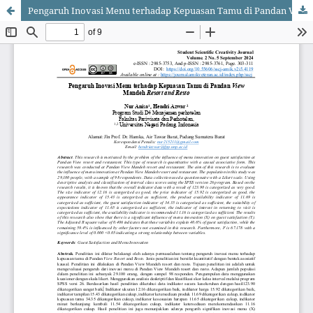
Pengaruh Inovasi Menu terhadap Kepuasan Tamu di Pandan View Mandeh Resort and Resto