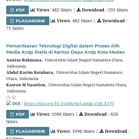
Views
: 482 times |
Download
: 591 times
PDF
Views
: 482 times |
Download
:
PLAGIARISME
71 times
Pemanfaatan Teknologi Digital dalam Proses Alih
Media Arsip Statis di Kantor Depo Arsip Kota Medan
Annisa Rukmana,
Universitas Islam Negeri Sumatera Utara,
Indonesia
Abdul Karim Batubara,
Universitas Islam Negeri Sumatera
Utara, Indonesia
Kasron M Nasution,
Universitas Islam Negeri Sumatera Utara,
Indonesia
13-32
DOI :
https://doi.org/10.55606/sscj-amik.v2i6.4370
Views
: 1096 times |
Download
: 458
PDF
times
Views
: 1096 times |
Download
:
PLAGIARISME
64 times