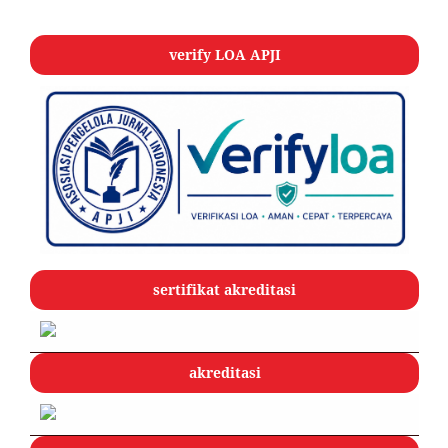
verify LOA APJI
sertifikat akreditasi
akreditasi