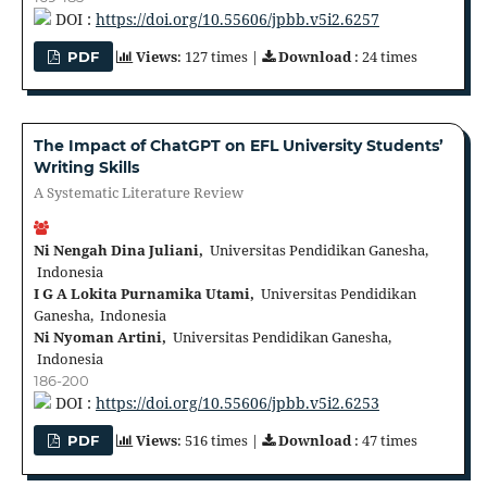
DOI :
https://doi.org/10.55606/jpbb.v5i2.6257
Views
: 127 times |
Download
: 24 times
PDF
The Impact of ChatGPT on EFL University Students’
Writing Skills
A Systematic Literature Review
Ni Nengah Dina Juliani,
Universitas Pendidikan Ganesha,
Indonesia
I G A Lokita Purnamika Utami,
Universitas Pendidikan
Ganesha, Indonesia
Ni Nyoman Artini,
Universitas Pendidikan Ganesha,
Indonesia
186-200
DOI :
https://doi.org/10.55606/jpbb.v5i2.6253
Views
: 516 times |
Download
: 47 times
PDF