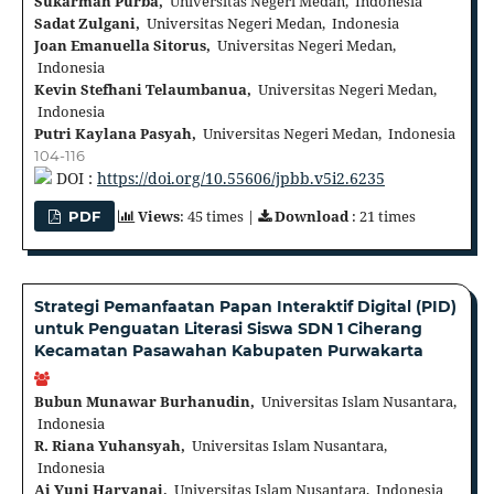
Sukarman Purba,
Universitas Negeri Medan, Indonesia
Sadat Zulgani,
Universitas Negeri Medan, Indonesia
Joan Emanuella Sitorus,
Universitas Negeri Medan,
Indonesia
Kevin Stefhani Telaumbanua,
Universitas Negeri Medan,
Indonesia
Putri Kaylana Pasyah,
Universitas Negeri Medan, Indonesia
104-116
DOI :
https://doi.org/10.55606/jpbb.v5i2.6235
Views
: 45 times |
Download
: 21 times
PDF
Strategi Pemanfaatan Papan Interaktif Digital (PID)
untuk Penguatan Literasi Siswa SDN 1 Ciherang
Kecamatan Pasawahan Kabupaten Purwakarta
Bubun Munawar Burhanudin,
Universitas Islam Nusantara,
Indonesia
R. Riana Yuhansyah,
Universitas Islam Nusantara,
Indonesia
Ai Yuni Haryanai,
Universitas Islam Nusantara, Indonesia