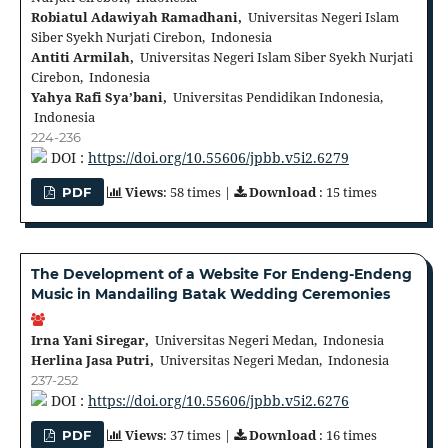
Robiatul Adawiyah Ramadhani,
Universitas Negeri Islam
Siber Syekh Nurjati Cirebon, Indonesia
Antiti Armilah,
Universitas Negeri Islam Siber Syekh Nurjati
Cirebon, Indonesia
Yahya Rafi Sya’bani,
Universitas Pendidikan Indonesia,
Indonesia
224-236
DOI :
https://doi.org/10.55606/jpbb.v5i2.6279
Views
: 58 times |
Download
: 15 times
PDF
The Development of a Website For Endeng-Endeng
Music in Mandailing Batak Wedding Ceremonies
Irna Yani Siregar,
Universitas Negeri Medan, Indonesia
Herlina Jasa Putri,
Universitas Negeri Medan, Indonesia
237-252
DOI :
https://doi.org/10.55606/jpbb.v5i2.6276
Views
: 37 times |
Download
: 16 times
PDF