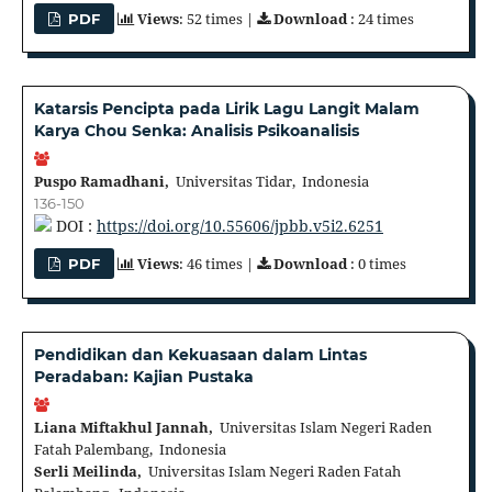
Views
: 52 times |
Download
: 24 times
PDF
Katarsis Pencipta pada Lirik Lagu Langit Malam
Karya Chou Senka: Analisis Psikoanalisis
Puspo Ramadhani,
Universitas Tidar, Indonesia
136-150
DOI :
https://doi.org/10.55606/jpbb.v5i2.6251
Views
: 46 times |
Download
: 0 times
PDF
Pendidikan dan Kekuasaan dalam Lintas
Peradaban: Kajian Pustaka
Liana Miftakhul Jannah,
Universitas Islam Negeri Raden
Fatah Palembang, Indonesia
Serli Meilinda,
Universitas Islam Negeri Raden Fatah