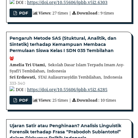
DOI :
https://doi.org/10.55606/jpbb.v5i2.6303
Views
: 27 times |
Download
: 9 times
PDF
Pengaruh Metode SAS (Stuktural, Analitik, dan
Sintetik) terhadap Kemampuan Membaca
Permulaan Siswa Kelas I SDN 035 Tembilahan
Amelia Tri Utami,
Sekolah Dasar Islam Terpadu Imam Asy-
Syafi’i Tembilahan, Indonesia
Sri Erdawati,
STAI Auliaurrasyidin Tembilahan, Indonesia
333-340
DOI :
https://doi.org/10.55606/jpbb.v5i2.6285
Views
: 25 times |
Download
: 10 times
PDF
Ujaran Satir atau Penghinaan? Analisis Linguistik
Forensik terhadap Frasa “Prabodoh Subiantotol”
dalam Diskursus Politik Indonesia