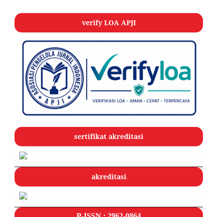
verify LOA APJI
sertifikat akreditasi
akreditasi
P-ISSN : 2962-0864