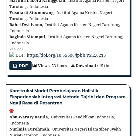
Martina Labora Nainggolan,
Institut Agama Kristen Negeri
Tarutung, Indonesia
Yusniarti Situmorang,
Institut Agama Kristen Negeri
Tarutung, Indonesia
Rahel Dwi Ivana,
Institut Agama Kristen Negeri Tarutung,
Indonesia
Baginda Sitompul,
Institut Agama Kristen Negeri Tarutung,
Indonesia
213-223
DOI :
https://doi.org/10.55606/jpbb.v5i2.6215
Views
: 53 times |
Download
: 15 times
PDF
Konstruksi Model Pembelajaran Holistik-
Eksperiensial: Integrasi Metode Tajribi dan Program
Ngaji Rasa di Pesantren
Abu Warasy Batula,
Universitas Pendidikan Indonesia,
Indonesia
Nurlaila Turohmah,
Universitas Negeri Islam Siber Syekh
Nurjati Cirebon, Indonesia