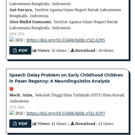
Laksemana Bengkalis, Indonesia
Ani Suraya,
Institut Agama Islam Negeri Datuk Laksemana
Bengkalis, Indonesia
Alex Mufid Zamzami,
Institut Agama Islam Negeri Datuk
Laksemana Bengkalis, Indonesia
269-274
DOI :
https://doi.org/10.55606/jpbb.v5i2.6295
Views
: 32 times |
Download
: 16 times
PDF
Speech Delay Problem on Early Childhood Children
in Paser Regency: A Neurolinguistics Analysis
Moch. Atim,
Sekolah Tinggi Ilmu Tarbiyah (STIT) Ibnu Rusyd,
Indonesia
275-284
DOI :
https://doi.org/10.55606/jpbb.v5i2.6297
Views
: 41 times |
Download
: 21 times
PDF