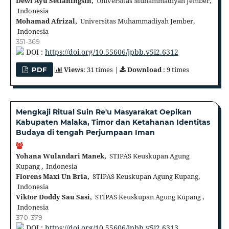
Dewi Ayu Setianingsih,
Universitas Muhammadiyah Jember,
Indonesia
Mohamad Afrizal,
Universitas Muhammadiyah Jember,
Indonesia
351-369
DOI :
https://doi.org/10.55606/jpbb.v5i2.6312
Views
: 31 times |
Download
: 9 times
PDF
Mengkaji Ritual Suin Re'u Masyarakat Oepikan
Kabupaten Malaka, Timor dan Ketahanan Identitas
Budaya di tengah Perjumpaan Iman
Yohana Wulandari Manek,
STIPAS Keuskupan Agung
Kupang , Indonesia
Florens Maxi Un Bria,
STIPAS Keuskupan Agung Kupang,
Indonesia
Viktor Doddy Sau Sasi,
STIPAS Keuskupan Agung Kupang ,
Indonesia
370-379
DOI :
https://doi.org/10.55606/jpbb.v5i2.6313