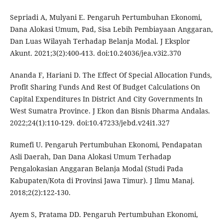
Sepriadi A, Mulyani E. Pengaruh Pertumbuhan Ekonomi,
Dana Alokasi Umum, Pad, Sisa Lebih Pembiayaan Anggaran,
Dan Luas Wilayah Terhadap Belanja Modal. J Eksplor
Akunt. 2021;3(2):400-413. doi:10.24036/jea.v3i2.370
Ananda F, Hariani D. The Effect Of Special Allocation Funds,
Profit Sharing Funds And Rest Of Budget Calculations On
Capital Expenditures In District And City Governments In
West Sumatra Province. J Ekon dan Bisnis Dharma Andalas.
2022;24(1):110-129. doi:10.47233/jebd.v24i1.327
Rumefi U. Pengaruh Pertumbuhan Ekonomi, Pendapatan
Asli Daerah, Dan Dana Alokasi Umum Terhadap
Pengalokasian Anggaran Belanja Modal (Studi Pada
Kabupaten/Kota di Provinsi Jawa Timur). J Ilmu Manaj.
2018;2(2):122-130.
Ayem S, Pratama DD. Pengaruh Pertumbuhan Ekonomi,