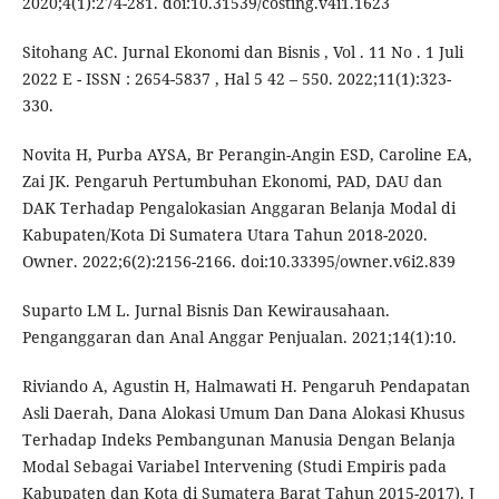
2020;4(1):274-281. doi:10.31539/costing.v4i1.1623
Sitohang AC. Jurnal Ekonomi dan Bisnis , Vol . 11 No . 1 Juli
2022 E - ISSN : 2654-5837 , Hal 5 42 – 550. 2022;11(1):323-
330.
Novita H, Purba AYSA, Br Perangin-Angin ESD, Caroline EA,
Zai JK. Pengaruh Pertumbuhan Ekonomi, PAD, DAU dan
DAK Terhadap Pengalokasian Anggaran Belanja Modal di
Kabupaten/Kota Di Sumatera Utara Tahun 2018-2020.
Owner. 2022;6(2):2156-2166. doi:10.33395/owner.v6i2.839
Suparto LM L. Jurnal Bisnis Dan Kewirausahaan.
Penganggaran dan Anal Anggar Penjualan. 2021;14(1):10.
Riviando A, Agustin H, Halmawati H. Pengaruh Pendapatan
Asli Daerah, Dana Alokasi Umum Dan Dana Alokasi Khusus
Terhadap Indeks Pembangunan Manusia Dengan Belanja
Modal Sebagai Variabel Intervening (Studi Empiris pada
Kabupaten dan Kota di Sumatera Barat Tahun 2015-2017). J