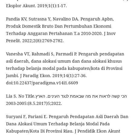
Eksplor Akunt. 2019;1(1):1-17.
Pandia KV, Sutrasna Y, Navalino DA. Pengaruh Apbn,
Produk Domestik Bruto Dan Pertumbuhan Ekonomi
Terhadap Anggaran Pertahanan T.a 2010-2020. J Inov
Penelit. 2022;2(8):2769-2782.
Vanesha VT, Rahmadi S, Parmadi P. Pengaruh pendapatan
asli daerah, dana alokasi umum dan dana alokasi khusus
terhadap belanja modal pada kabupaten/kota di Provinsi
Jambi. J Paradig Ekon. 2019;14(1):27-36.
doi:10.22437/paradigma.v14i1.6609
Lia S. No Titleהכי קשה לראות את מה שבאמת לנגד העינים. הארץ.
2022;5(8.5.2017):2003-2005.
Suryani F, Pariani E. Pengaruh Pendapatan Asli Daerah Dan
Dana Alokasi Umum Terhadap Belanja Modal Pada
Kabupaten/Kota Di Provinsi Riau. J Pendidik Ekon Akunt