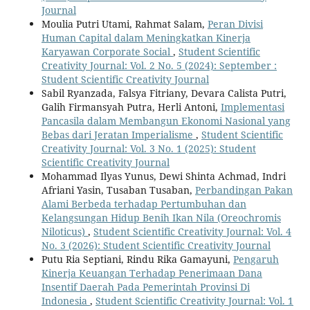
Journal
Moulia Putri Utami, Rahmat Salam,
Peran Divisi
Human Capital dalam Meningkatkan Kinerja
Karyawan Corporate Social
,
Student Scientific
Creativity Journal: Vol. 2 No. 5 (2024): September :
Student Scientific Creativity Journal
Sabil Ryanzada, Falsya Fitriany, Devara Calista Putri,
Galih Firmansyah Putra, Herli Antoni,
Implementasi
Pancasila dalam Membangun Ekonomi Nasional yang
Bebas dari Jeratan Imperialisme
,
Student Scientific
Creativity Journal: Vol. 3 No. 1 (2025): Student
Scientific Creativity Journal
Mohammad Ilyas Yunus, Dewi Shinta Achmad, Indri
Afriani Yasin, Tusaban Tusaban,
Perbandingan Pakan
Alami Berbeda terhadap Pertumbuhan dan
Kelangsungan Hidup Benih Ikan Nila (Oreochromis
Niloticus)
,
Student Scientific Creativity Journal: Vol. 4
No. 3 (2026): Student Scientific Creativity Journal
Putu Ria Septiani, Rindu Rika Gamayuni,
Pengaruh
Kinerja Keuangan Terhadap Penerimaan Dana
Insentif Daerah Pada Pemerintah Provinsi Di
Indonesia
,
Student Scientific Creativity Journal: Vol. 1