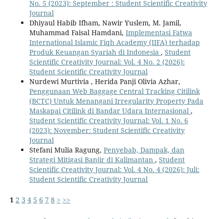
No. 5 (2023): September : Student Scientific Creativity
Journal
Dhiyaul Habib Ifham, Nawir Yuslem, M. Jamil,
Muhammad Faisal Hamdani,
Implementasi Fatwa
International Islamic Fiqh Academy (IIFA) terhadap
Produk Keuangan Syariah di Indonesia
,
Student
Scientific Creativity Journal: Vol. 4 No. 2 (2026):
Student Scientific Creativity Journal
Nurdewi Murtivia , Herida Panji Olivia Azhar,
Penggunaan Web Baggage Central Tracking Citilink
(BCTC) Untuk Menangani Irregularity Property Pada
Maskapai Citilink di Bandar Udara Internasional
,
Student Scientific Creativity Journal: Vol. 1 No. 6
(2023): November: Student Scientific Creativity
Journal
Stefani Mulia Ragung,
Penyebab, Dampak, dan
Strategi Mitigasi Banjir di Kalimantan
,
Student
Scientific Creativity Journal: Vol. 4 No. 4 (2026): Juli:
Student Scientific Creativity Journal
1
2
3
4
5
6
7
8
>
>>