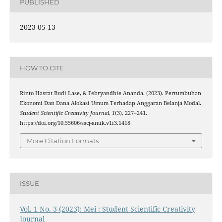
PUBLISHED
2023-05-13
HOW TO CITE
Rinto Hasrat Budi Lase, & Febryandhie Ananda. (2023). Pertumbuhan
Ekonomi Dan Dana Alokasi Umum Terhadap Anggaran Belanja Modal.
Student Scientific Creativity Journal
,
1
(3), 227–241.
https://doi.org/10.55606/sscj-amik.v1i3.1418
More Citation Formats
ISSUE
Vol. 1 No. 3 (2023): Mei : Student Scientific Creativity
Journal