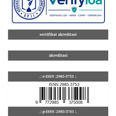
sertifikat akreditasi
akreditasi
.: e-ISSN :2985-3753 :.
.: p-ISSN :2985-3761 :.