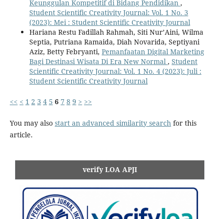
Keunggulan Kompetitif di Bidang Pendidikan
,
Student Scientific Creativity Journal: Vol. 1 No. 3
(2023): Mei : Student Scientific Creativity Journal
Hariana Restu Fadillah Rahmah, Siti Nur’Aini, Wilma
Septia, Putriana Ramaida, Diah Novarida, Septiyani
Aziz, Betty Febryanti,
Pemanfaatan Digital Marketing
Bagi Destinasi Wisata Di Era New Normal
,
Student
Scientific Creativity Journal: Vol. 1 No. 4 (2023): Juli :
Student Scientific Creativity Journal
<<
<
1
2
3
4
5
6
7
8
9
>
>>
You may also
start an advanced similarity search
for this
article.
verify LOA APJI