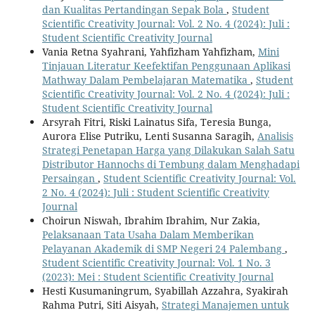
dan Kualitas Pertandingan Sepak Bola
,
Student
Scientific Creativity Journal: Vol. 2 No. 4 (2024): Juli :
Student Scientific Creativity Journal
Vania Retna Syahrani, Yahfizham Yahfizham,
Mini
Tinjauan Literatur Keefektifan Penggunaan Aplikasi
Mathway Dalam Pembelajaran Matematika
,
Student
Scientific Creativity Journal: Vol. 2 No. 4 (2024): Juli :
Student Scientific Creativity Journal
Arsyrah Fitri, Riski Lainatus Sifa, Teresia Bunga,
Aurora Elise Putriku, Lenti Susanna Saragih,
Analisis
Strategi Penetapan Harga yang Dilakukan Salah Satu
Distributor Hannochs di Tembung dalam Menghadapi
Persaingan
,
Student Scientific Creativity Journal: Vol.
2 No. 4 (2024): Juli : Student Scientific Creativity
Journal
Choirun Niswah, Ibrahim Ibrahim, Nur Zakia,
Pelaksanaan Tata Usaha Dalam Memberikan
Pelayanan Akademik di SMP Negeri 24 Palembang
,
Student Scientific Creativity Journal: Vol. 1 No. 3
(2023): Mei : Student Scientific Creativity Journal
Hesti Kusumaningrum, Syabillah Azzahra, Syakirah
Rahma Putri, Siti Aisyah,
Strategi Manajemen untuk