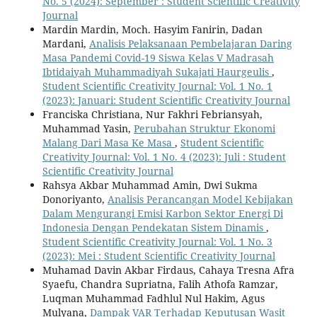
No. 5 (2024): September : Student Scientific Creativity
Journal
Mardin Mardin, Moch. Hasyim Fanirin, Dadan
Mardani,
Analisis Pelaksanaan Pembelajaran Daring
Masa Pandemi Covid-19 Siswa Kelas V Madrasah
Ibtidaiyah Muhammadiyah Sukajati Haurgeulis
,
Student Scientific Creativity Journal: Vol. 1 No. 1
(2023): Januari: Student Scientific Creativity Journal
Franciska Christiana, Nur Fakhri Febriansyah,
Muhammad Yasin,
Perubahan Struktur Ekonomi
Malang Dari Masa Ke Masa
,
Student Scientific
Creativity Journal: Vol. 1 No. 4 (2023): Juli : Student
Scientific Creativity Journal
Rahsya Akbar Muhammad Amin, Dwi Sukma
Donoriyanto,
Analisis Perancangan Model Kebijakan
Dalam Mengurangi Emisi Karbon Sektor Energi Di
Indonesia Dengan Pendekatan Sistem Dinamis
,
Student Scientific Creativity Journal: Vol. 1 No. 3
(2023): Mei : Student Scientific Creativity Journal
Muhamad Davin Akbar Firdaus, Cahaya Tresna Afra
Syaefu, Chandra Supriatna, Falih Athofa Ramzar,
Luqman Muhammad Fadhlul Nul Hakim, Agus
Mulyana,
Dampak VAR Terhadap Keputusan Wasit