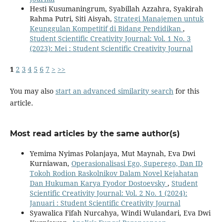
Hesti Kusumaningrum, Syabillah Azzahra, Syakirah
Rahma Putri, Siti Aisyah,
Strategi Manajemen untuk
Keunggulan Kompetitif di Bidang Pendidikan
,
Student Scientific Creativity Journal: Vol. 1 No. 3
(2023): Mei : Student Scientific Creativity Journal
1
2
3
4
5
6
7
>
>>
You may also
start an advanced similarity search
for this
article.
Most read articles by the same author(s)
Yemima Nyimas Polanjaya, Mut Maynah, Eva Dwi
Kurniawan,
Operasionalisasi Ego, Superego, Dan ID
Tokoh Rodion Raskolnikov Dalam Novel Kejahatan
Dan Hukuman Karya Fyodor Dostoevsky
,
Student
Scientific Creativity Journal: Vol. 2 No. 1 (2024):
Januari : Student Scientific Creativity Journal
Syawalica Fifah Nurcahya, Windi Wulandari, Eva Dwi