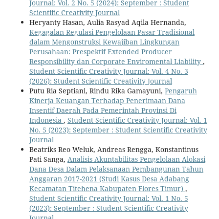
Journal: Vol. 2 No. 5 (2024): September : Student
Scientific Creativity Journal
Heryanty Hasan, Aulia Rasyad Aqila Hernanda,
Kegagalan Regulasi Pengelolaan Pasar Tradisional
dalam Mengonstruksi Kewajiban Lingkungan
Perusahaan: Prespektif Extended Producer
Responsibility dan Corporate Enviromental Liability
,
Student Scientific Creativity Journal: Vol. 4 No. 3
(2026): Student Scientific Creativity Journal
Putu Ria Septiani, Rindu Rika Gamayuni,
Pengaruh
Kinerja Keuangan Terhadap Penerimaan Dana
Insentif Daerah Pada Pemerintah Provinsi Di
Indonesia
,
Student Scientific Creativity Journal: Vol. 1
No. 5 (2023): September : Student Scientific Creativity
Journal
Beatriks Reo Weluk, Andreas Rengga, Konstantinus
Pati Sanga,
Analisis Akuntabilitas Pengelolaan Alokasi
Dana Desa Dalam Pelaksanaan Pembangunan Tahun
Anggaran 2017-2021 (Studi Kasus Desa Adabang
Kecamatan Titehena Kabupaten Flores Timur)
,
Student Scientific Creativity Journal: Vol. 1 No. 5
(2023): September : Student Scientific Creativity
Journal