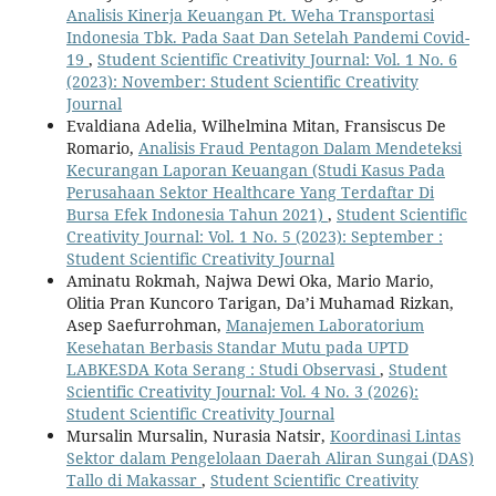
Analisis Kinerja Keuangan Pt. Weha Transportasi
Indonesia Tbk. Pada Saat Dan Setelah Pandemi Covid-
19
,
Student Scientific Creativity Journal: Vol. 1 No. 6
(2023): November: Student Scientific Creativity
Journal
Evaldiana Adelia, Wilhelmina Mitan, Fransiscus De
Romario,
Analisis Fraud Pentagon Dalam Mendeteksi
Kecurangan Laporan Keuangan (Studi Kasus Pada
Perusahaan Sektor Healthcare Yang Terdaftar Di
Bursa Efek Indonesia Tahun 2021)
,
Student Scientific
Creativity Journal: Vol. 1 No. 5 (2023): September :
Student Scientific Creativity Journal
Aminatu Rokmah, Najwa Dewi Oka, Mario Mario,
Olitia Pran Kuncoro Tarigan, Da’i Muhamad Rizkan,
Asep Saefurrohman,
Manajemen Laboratorium
Kesehatan Berbasis Standar Mutu pada UPTD
LABKESDA Kota Serang : Studi Observasi
,
Student
Scientific Creativity Journal: Vol. 4 No. 3 (2026):
Student Scientific Creativity Journal
Mursalin Mursalin, Nurasia Natsir,
Koordinasi Lintas
Sektor dalam Pengelolaan Daerah Aliran Sungai (DAS)
Tallo di Makassar
,
Student Scientific Creativity