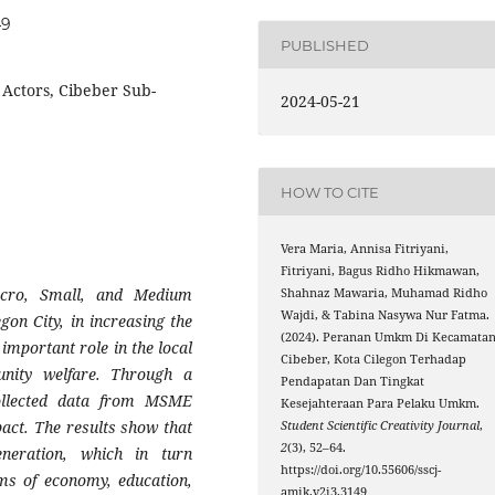
49
PUBLISHED
Actors, Cibeber Sub-
2024-05-21
HOW TO CITE
Vera Maria, Annisa Fitriyani,
Fitriyani, Bagus Ridho Hikmawan,
icro, Small, and Medium
Shahnaz Mawaria, Muhamad Ridho
Wajdi, & Tabina Nasywa Nur Fatma.
gon City, in increasing the
(2024). Peranan Umkm Di Kecamata
important role in the local
Cibeber, Kota Cilegon Terhadap
nity welfare. Through a
Pendapatan Dan Tingkat
 collected data from MSME
Kesejahteraan Para Pelaku Umkm.
pact. The results show that
Student Scientific Creativity Journal
,
2
(3), 52–64.
neration, which in turn
https://doi.org/10.55606/sscj-
ms of economy, education,
amik.v2i3.3149