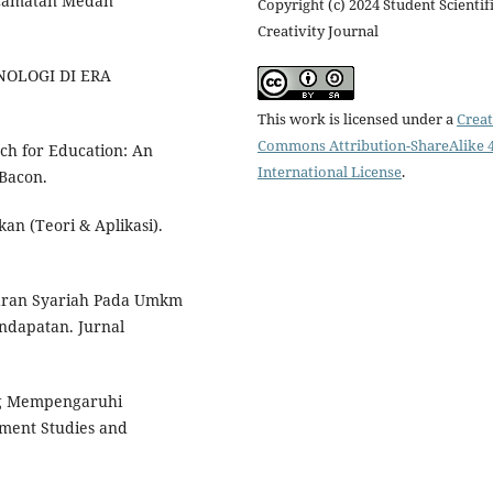
Kecamatan Medan
Copyright (c) 2024 Student Scientif
Creativity Journal
KNOLOGI DI ERA
This work is licensed under a
Creat
Commons Attribution-ShareAlike 4
rch for Education: An
International License
.
 Bacon.
an (Teori & Aplikasi).
asaran Syariah Pada Umkm
ndapatan. Jurnal
Yang Mempengaruhi
ent Studies and