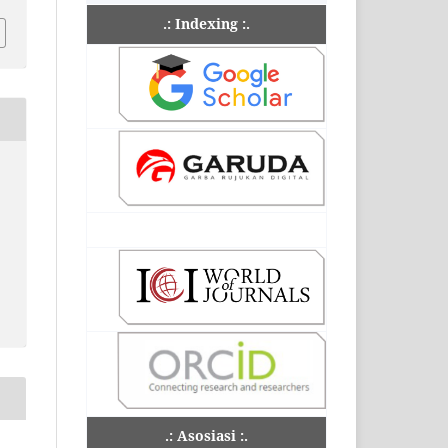
.: Indexing :.
.: Asosiasi :.