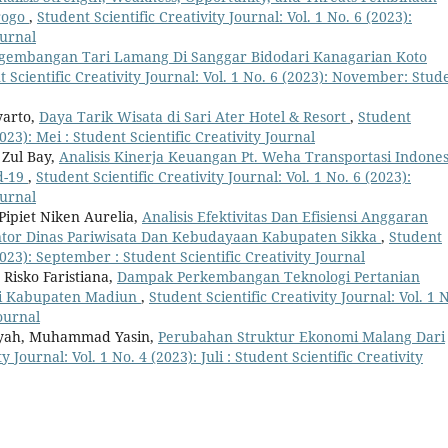
rogo
,
Student Scientific Creativity Journal: Vol. 1 No. 6 (2023):
ournal
gembangan Tari Lamang Di Sanggar Bidodari Kanagarian Koto
 Scientific Creativity Journal: Vol. 1 No. 6 (2023): November: Stud
arto,
Daya Tarik Wisata di Sari Ater Hotel & Resort
,
Student
2023): Mei : Student Scientific Creativity Journal
 Zul Bay,
Analisis Kinerja Keuangan Pt. Weha Transportasi Indones
d-19
,
Student Scientific Creativity Journal: Vol. 1 No. 6 (2023):
ournal
Pipiet Niken Aurelia,
Analisis Efektivitas Dan Efisiensi Anggaran
tor Dinas Pariwisata Dan Kebudayaan Kabupaten Sikka
,
Student
(2023): September : Student Scientific Creativity Journal
Risko Faristiana,
Dampak Perkembangan Teknologi Pertanian
di Kabupaten Madiun
,
Student Scientific Creativity Journal: Vol. 1 
Journal
nsyah, Muhammad Yasin,
Perubahan Struktur Ekonomi Malang Dari
y Journal: Vol. 1 No. 4 (2023): Juli : Student Scientific Creativity