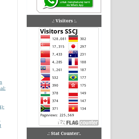
.: Visitors :.
n
al:
4):
l
t
.: Stat Counter:.