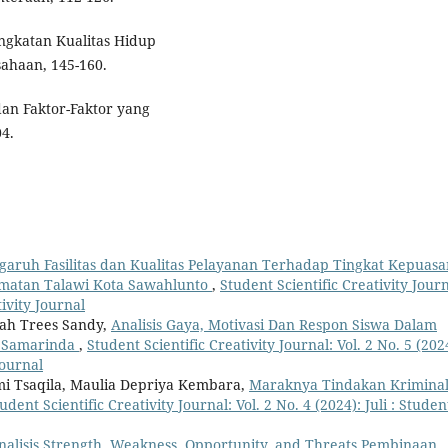
ingkatan Kualitas Hidup
ahaan, 145-160.
an Faktor-Faktor yang
04.
garuh Fasilitas dan Kualitas Pelayanan Terhadap Tingkat Kepuasa
amatan Talawi Kota Sawahlunto
,
Student Scientific Creativity Journ
tivity Journal
yah Trees Sandy,
Analisis Gaya, Motivasi Dan Respon Siswa Dalam
n Samarinda
,
Student Scientific Creativity Journal: Vol. 2 No. 5 (202
Journal
ajmi Tsaqila, Maulia Depriya Kembara,
Maraknya Tindakan Krimina
udent Scientific Creativity Journal: Vol. 2 No. 4 (2024): Juli : Studen
nalisis Strength, Weakness, Opportunity, and Threats Pembinaan