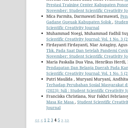
Prestasi Training Center Kabupaten Pono
November: Student Scientific Creativity J
Mica Parmita, Darmawati Darmawati,
Pen
Gadang Guguak Kabupaten Solok
,
Student
Scientific Creativity Journal
Muhammad Noegi, Muhammad Fadhil Suy
Scientific Creativity Journal: Vol. 1 No. 3 (
Firdayanti Firdayanti, Niar Astaginy, Agus
Tbk. Pada Saat Dan Setelah Pandemi Covi
November: Student Scientific Creativity J
Maria Paskalia Dua Vina, Henrikus Herdi, 
Pendapatan Dan Belanja Daerah Pada Kan
Scientific Creativity Journal: Vol. 1 No. 5 
Putri Maulida , Muryani Muryani, Andhita 
Terhadap Perubahan Sosial Masyarakat 
(2023): Juli : Student Scientific Creativity 
Franciska Christiana, Nur Fakhri Febria
Masa Ke Masa
,
Student Scientific Creativit
Journal
<<
<
1
2
3
4
5
>
>>