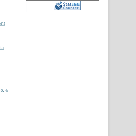
ent
ia
No. 4