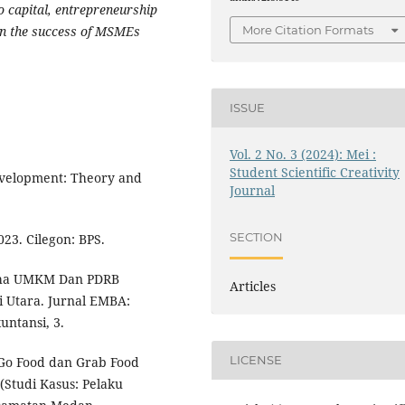
to capital, entrepreneurship
More Citation Formats
in the success of MSMEs
ISSUE
Vol. 2 No. 3 (2024): Mei :
Student Scientific Creativity
development: Theory and
Journal
SECTION
23. Cilegon: BPS.
saha UMKM Dan PDRB
Articles
 Utara. Jurnal EMBA:
untansi, 3.
LICENSE
Go Food dan Grab Food
(Studi Kasus: Pelaku