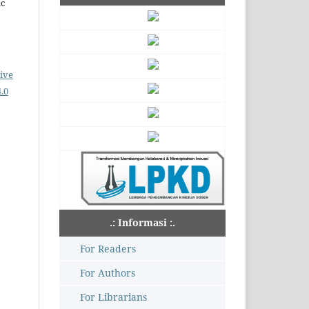
ic
ive
.0
.: Informasi :.
For Readers
For Authors
For Librarians