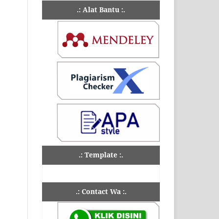
.: Alat Bantu :.
.: Template :.
.: Contact Wa :.