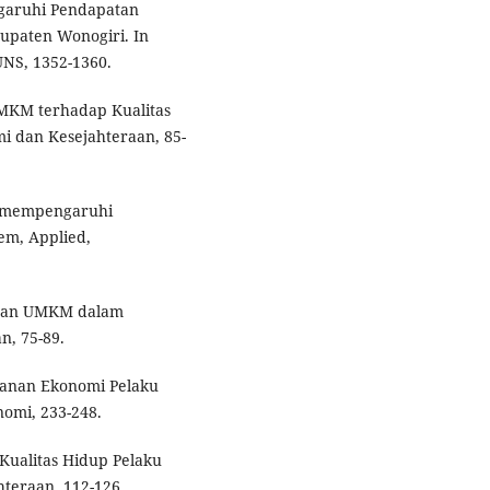
ngaruhi Pendapatan
upaten Wonogiri. In
UNS, 1352-1360.
UMKM terhadap Kualitas
i dan Kesejahteraan, 85-
ng mempengaruhi
em, Applied,
eran UMKM dalam
, 75-89.
ahanan Ekonomi Pelaku
omi, 233-248.
Kualitas Hidup Pelaku
hteraan, 112-126.