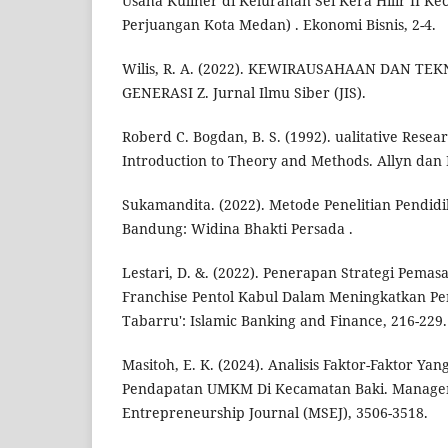
Usaha Kuliner di Kelurahan Sei Kera Hilir II 
Perjuangan Kota Medan) . Ekonomi Bisnis, 2-4.
Wilis, R. A. (2022). KEWIRAUSAHAAN DAN TE
GENERASI Z. Jurnal Ilmu Siber (JIS).
Roberd C. Bogdan, B. S. (1992). ualitative Resea
Introduction to Theory and Methods. Allyn dan
Sukamandita. (2022). Metode Penelitian Pendidik
Bandung: Widina Bhakti Persada .
Lestari, D. &. (2022). Penerapan Strategi Pem
Franchise Pentol Kabul Dalam Meningkatkan Pe
Tabarru': Islamic Banking and Finance, 216-229.
Masitoh, E. K. (2024). Analisis Faktor-Faktor 
Pendapatan UMKM Di Kecamatan Baki. Managem
Entrepreneurship Journal (MSEJ), 3506-3518.