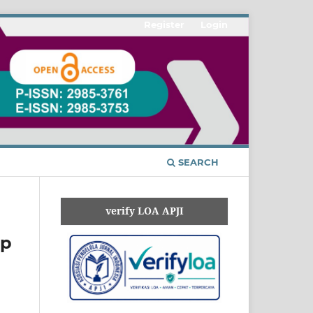
Register
Login
SEARCH
verify LOA APJI
ap