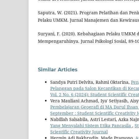
Saputra, W. (2021). Program Pelatihan dan Pen
Pelaku UMKM. Jurnal Manajemen dan Kewiraus
Suryani, F. (2020). Kebahagiaan Pelaku UMKM d
Mempengaruhinya. Jurnal Psikologi Sosial, 89-1
Similar Articles
Sandya Putri Delvita, Rahmi Oktarina,
Pen
Pelanggan pada Salon Kecantikan di Kec
Vol. 2 No. 6 (2024): Student Scientific Crea
Vera Mauliani Achmad, Iya' Setiyasih, Ais
Pembelajaran Geografi di MA Darul Ihsa
September : Student Scientific Creativity 
Nabillah Salsabila, Astri Lestari, Azka N
Yang Menyalahi Sistem Etika Pancasila
,
St
Scientific Creativity Journal
Hermin Adi Bakhrudin, Made Pramono,
A