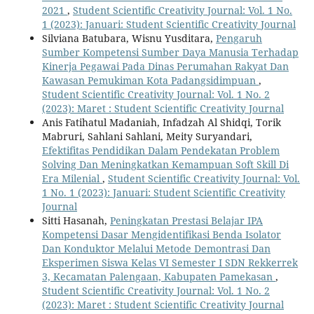
2021
,
Student Scientific Creativity Journal: Vol. 1 No.
1 (2023): Januari: Student Scientific Creativity Journal
Silviana Batubara, Wisnu Yusditara,
Pengaruh
Sumber Kompetensi Sumber Daya Manusia Terhadap
Kinerja Pegawai Pada Dinas Perumahan Rakyat Dan
Kawasan Pemukiman Kota Padangsidimpuan
,
Student Scientific Creativity Journal: Vol. 1 No. 2
(2023): Maret : Student Scientific Creativity Journal
Anis Fatihatul Madaniah, Infadzah Al Shidqi, Torik
Mabruri, Sahlani Sahlani, Meity Suryandari,
Efektifitas Pendidikan Dalam Pendekatan Problem
Solving Dan Meningkatkan Kemampuan Soft Skill Di
Era Milenial
,
Student Scientific Creativity Journal: Vol.
1 No. 1 (2023): Januari: Student Scientific Creativity
Journal
Sitti Hasanah,
Peningkatan Prestasi Belajar IPA
Kompetensi Dasar Mengidentifikasi Benda Isolator
Dan Konduktor Melalui Metode Demontrasi Dan
Eksperimen Siswa Kelas VI Semester I SDN Rekkerrek
3, Kecamatan Palengaan, Kabupaten Pamekasan
,
Student Scientific Creativity Journal: Vol. 1 No. 2
(2023): Maret : Student Scientific Creativity Journal