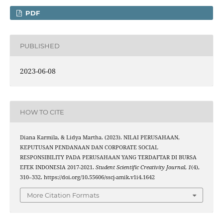
PDF
PUBLISHED
2023-06-08
HOW TO CITE
Diana Karmila, & Lidya Martha. (2023). NILAI PERUSAHAAN,
KEPUTUSAN PENDANAAN DAN CORPORATE SOCIAL
RESPONSIBILITY PADA PERUSAHAAN YANG TERDAFTAR DI BURSA
EFEK INDONESIA 2017-2021.
Student Scientific Creativity Journal
,
1
(4),
310–332. https://doi.org/10.55606/sscj-amik.v1i4.1642
More Citation Formats