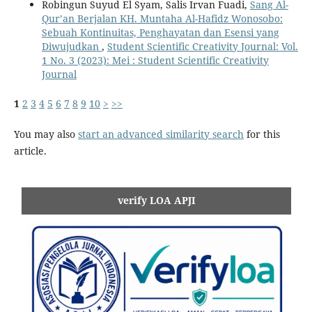
Robingun Suyud El Syam, Salis Irvan Fuadi,
Sang Al-
Qur’an Berjalan KH. Muntaha Al-Hafidz Wonosobo:
Sebuah Kontinuitas, Penghayatan dan Esensi yang
Diwujudkan
,
Student Scientific Creativity Journal: Vol.
1 No. 3 (2023): Mei : Student Scientific Creativity
Journal
1
2
3
4
5
6
7
8
9
10
>
>>
You may also
start an advanced similarity search
for this
article.
verify LOA APJI