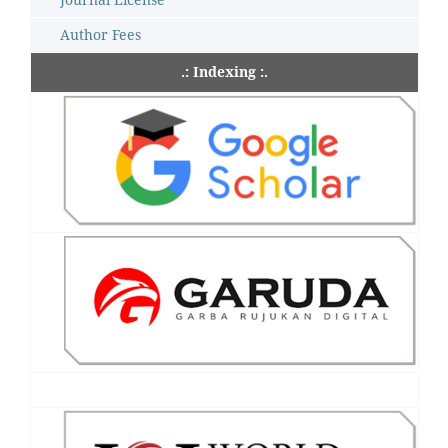
Author Fees
.: Indexing :.