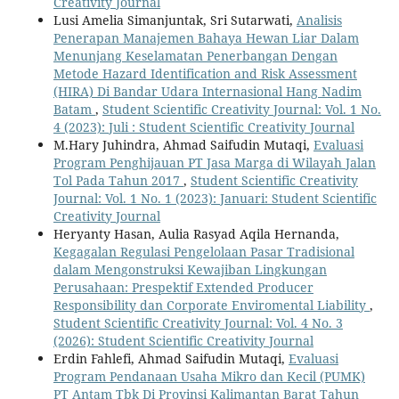
Creativity Journal
Lusi Amelia Simanjuntak, Sri Sutarwati,
Analisis
Penerapan Manajemen Bahaya Hewan Liar Dalam
Menunjang Keselamatan Penerbangan Dengan
Metode Hazard Identification and Risk Assessment
(HIRA) Di Bandar Udara Internasional Hang Nadim
Batam
,
Student Scientific Creativity Journal: Vol. 1 No.
4 (2023): Juli : Student Scientific Creativity Journal
M.Hary Juhindra, Ahmad Saifudin Mutaqi,
Evaluasi
Program Penghijauan PT Jasa Marga di Wilayah Jalan
Tol Pada Tahun 2017
,
Student Scientific Creativity
Journal: Vol. 1 No. 1 (2023): Januari: Student Scientific
Creativity Journal
Heryanty Hasan, Aulia Rasyad Aqila Hernanda,
Kegagalan Regulasi Pengelolaan Pasar Tradisional
dalam Mengonstruksi Kewajiban Lingkungan
Perusahaan: Prespektif Extended Producer
Responsibility dan Corporate Enviromental Liability
,
Student Scientific Creativity Journal: Vol. 4 No. 3
(2026): Student Scientific Creativity Journal
Erdin Fahlefi, Ahmad Saifudin Mutaqi,
Evaluasi
Program Pendanaan Usaha Mikro dan Kecil (PUMK)
PT Antam Tbk Di Provinsi Kalimantan Barat Tahun