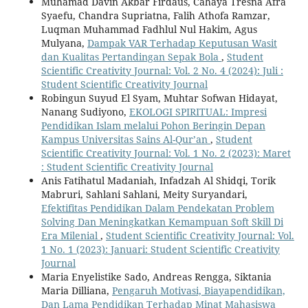
Muhamad Davin Akbar Firdaus, Cahaya Tresna Afra
Syaefu, Chandra Supriatna, Falih Athofa Ramzar,
Luqman Muhammad Fadhlul Nul Hakim, Agus
Mulyana,
Dampak VAR Terhadap Keputusan Wasit
dan Kualitas Pertandingan Sepak Bola
,
Student
Scientific Creativity Journal: Vol. 2 No. 4 (2024): Juli :
Student Scientific Creativity Journal
Robingun Suyud El Syam, Muhtar Sofwan Hidayat,
Nanang Sudiyono,
EKOLOGI SPIRITUAL: Impresi
Pendidikan Islam melalui Pohon Beringin Depan
Kampus Universitas Sains Al-Qur’an
,
Student
Scientific Creativity Journal: Vol. 1 No. 2 (2023): Maret
: Student Scientific Creativity Journal
Anis Fatihatul Madaniah, Infadzah Al Shidqi, Torik
Mabruri, Sahlani Sahlani, Meity Suryandari,
Efektifitas Pendidikan Dalam Pendekatan Problem
Solving Dan Meningkatkan Kemampuan Soft Skill Di
Era Milenial
,
Student Scientific Creativity Journal: Vol.
1 No. 1 (2023): Januari: Student Scientific Creativity
Journal
Maria Enyelistike Sado, Andreas Rengga, Siktania
Maria Dilliana,
Pengaruh Motivasi, Biayapendidikan,
Dan Lama Pendidikan Terhadap Minat Mahasiswa