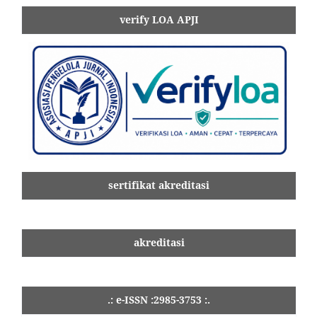
verify LOA APJI
sertifikat akreditasi
akreditasi
.: e-ISSN :2985-3753 :.