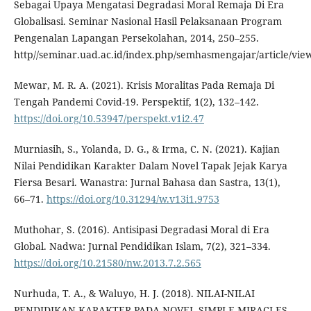
Sebagai Upaya Mengatasi Degradasi Moral Remaja Di Era
Globalisasi. Seminar Nasional Hasil Pelaksanaan Program
Pengenalan Lapangan Persekolahan, 2014, 250–255.
http//seminar.uad.ac.id/index.php/semhasmengajar/article/vie
Mewar, M. R. A. (2021). Krisis Moralitas Pada Remaja Di
Tengah Pandemi Covid-19. Perspektif, 1(2), 132–142.
https://doi.org/10.53947/perspekt.v1i2.47
Murniasih, S., Yolanda, D. G., & Irma, C. N. (2021). Kajian
Nilai Pendidikan Karakter Dalam Novel Tapak Jejak Karya
Fiersa Besari. Wanastra: Jurnal Bahasa dan Sastra, 13(1),
66–71.
https://doi.org/10.31294/w.v13i1.9753
Muthohar, S. (2016). Antisipasi Degradasi Moral di Era
Global. Nadwa: Jurnal Pendidikan Islam, 7(2), 321–334.
https://doi.org/10.21580/nw.2013.7.2.565
Nurhuda, T. A., & Waluyo, H. J. (2018). NILAI-NILAI
PENDIDIKAN KARAKTER PADA NOVEL SIMPLE MIRACLES