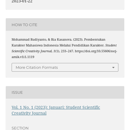
2023-01-22
HOW TO CITE
Mohammad Rudiyanto, & Ria Kasanova. (2023). Pembentukan
Karakter Mahasiswa Indonesia Melalui Pendidikan Karakter.
Student
Scientific Creativity Journal
,
1
(1), 233–247. https://doi.org/10.55606/sscj-
amik.v1i1.1119
More Citation Formats
ISSUE
Vol. 1 No. 1 (2023): Januari: Student Scientific
Creativity Journal
SECTION