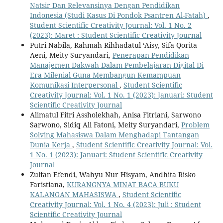
Natsir Dan Relevansinya Dengan Pendidikan
Indonesia (Studi Kasus Di Pondok Psantren Al-Fatah)
,
Student Scientific Creativity Journal: Vol. 1 No. 2
(2023): Maret : Student Scientific Creativity Journal
Putri Nabila, Rahmah Rihhadatul ‘Aisy, Sifa Qorita
Aeni, Meity Suryandari,
Penerapan Pendidikan
Manajemen Dakwah Dalam Pembelajaran Digital Di
Era Milenial Guna Membangun Kemampuan
Komunikasi Interpersonal
,
Student Scientific
Creativity Journal: Vol. 1 No. 1 (2023): Januari: Student
Scientific Creativity Journal
Alimatul Fitri Assholekhah, Anisa Fitriani, Sarwono
Sarwono, Sidiq Ali Fatoni, Meity Suryandari,
Problem
Solving Mahasiswa Dalam Menghadapi Tantangan
Dunia Kerja
,
Student Scientific Creativity Journal: Vol.
1 No. 1 (2023): Januari: Student Scientific Creativity
Journal
Zulfan Efendi, Wahyu Nur Hisyam, Andhita Risko
Faristiana,
KURANGNYA MINAT BACA BUKU
KALANGAN MAHASISWA
,
Student Scientific
Creativity Journal: Vol. 1 No. 4 (2023): Juli : Student
Scientific Creativity Journal