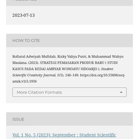
2023-07-13
HOW TO CITE
Rofiatul Adwiyah Mufidah, Rizky Valiya Putri, & Muhammad Wahyu
Maulana. (2023). STRATEGI PEMASARAN PRODUK BARU ( STUDI
KASUS PADA KEDAI AMBYAR WONOAYU SIDOARJO ).
Student
Scientific Creativity Journal
,
1
(5), 140–149. https://doi.org/10.55606/sscj-
amik.v1i5.1956
More Citation Formats
ISSUE
Vol. 1 No. 5 (2023): September : Student Scientific