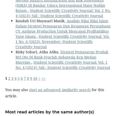
Metode Hazard Identification and Risk Assessment
(HIRA) Di Bandar Udara Internasional Hang Nadim
Batam
,
Student Scientific Creativity Journal: Vol. 1 No.
4 (2023): Juli : Student Scientific Creativity Journal
Raudah Uci Mayasari Manik,
Analisis Nilai Nilai Islam
Dalam Strategi Pemasaran Dan Keuangan Perusahaan
CV. Antique Production Untuk Mencapai Profitabilitas
Yang Islami
,
Student Scientific Creativity Journal: Vol.
1 No. 6 (2023): November: Student Scientific
Creativity Journal
Risky Sobari, Atika Atika,
Strategi Pemasaran Produk
BSI Oto Di Bank Syariah Indonesia Kcp Medan
Marelan
,
Student Scientific Creativity Journal: Vol. 1
No. 4 (2023): Juli : Student Scientific Creativity Journal
1
2
3
4
5
6
7
8
9
10
>
>>
You may also
start an advanced similarity search
for this
article.
Most read articles by the same author(s)