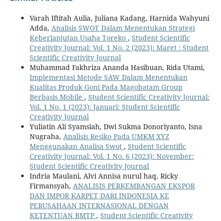
Varah Iftitah Aulia, Juliana Kadang, Harnida Wahyuni
Adda,
Analisis SWOT Dalam Menentukan Strategi
Keberlanjutan Usaha Toreko
,
Student Scientific
Creativity Journal: Vol. 1 No. 2 (2023): Maret : Student
Scientific Creativity Journal
Muhammad Fakhriza Ananda Hasibuan, Rida Utami,
Implementasi Metode SAW Dalam Menentukan
Kualitas Produk Goni Pada Magobatam Group
Berbasis Mobile
,
Student Scientific Creativity Journal:
Vol. 1 No. 1 (2023): Januari: Student Scientific
Creativity Journal
Yuliatin Ali Syamsiah, Dwi Sukma Donoriyanto, Isna
Nugraha,
Analisis Resiko Pada UMKM XYZ
Menggunakan Analisa Swot
,
Student Scientific
Creativity Journal: Vol. 1 No. 6 (2023): November:
Student Scientific Creativity Journal
Indria Maulani, Alvi Annisa nurul haq, Ricky
Firmansyah,
ANALISIS PERKEMBANGAN EKSPOR
DAN IMPOR KARPET DARI INDONESIA KE
PERUSAHAAN INTERNASIONAL DENGAN
KETENTUAN BMTP
,
Student Scientific Creativity