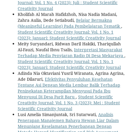
Journal: Vol. 1 No. 4 (2023): Juli : Student Scientific
Creativity Journal
Kholifah Al Marah Hafidzhoh, Nisa Nadia Madani,
Zahra Aulia, Dede Setiabudi,
Belajar Bermakna
(Meaningful Learning) Pada Pembelajaran Tematik
,
Student Scientific Creativity Journal: Vol. 1 No. 1
(2023): Januari: Student Scientific Creativity Journal
Meity Suryandari, Ridwan Daril Hakiki, Thariqullah
Al-Fauzi, Naufal Ibnu Tsalis,
Interpretasi Masyarakat
Terhadap Media Penyiaran Radio Di Desa Mekarjaya
,
Student Scientific Creativity Journal: Vol. 1 No. 1
(2023): Januari: Student Scientific Creativity Journal
Adinda Nia Oktaviani Yusril Wiranata, Agrina Agrina,
Ade Dilaruri,
Efektivitas Penyuluhan Kesehatan
Tentang Asi Dengan Media Lembar Balik Terhadap
Peningkatan Keterampilan Menyusui Pada Ibu
Menyusui Di Desa Parit Baru
,
Student Scientific
Creativity Journal: Vol. 1 No. 3 (2023): Mei : Student
Scientific Creativity Journal
Lusi Amelia Simanjuntak, Sri Sutarwati,
Analisis
Penerapan Manajemen Bahaya Hewan Liar Dalam
Menunjang Keselamatan Penerbangan Dengan