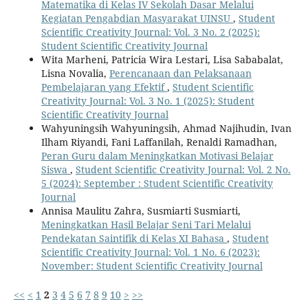
Matematika di Kelas IV Sekolah Dasar Melalui
Kegiatan Pengabdian Masyarakat UINSU
,
Student
Scientific Creativity Journal: Vol. 3 No. 2 (2025):
Student Scientific Creativity Journal
Wita Marheni, Patricia Wira Lestari, Lisa Sababalat,
Lisna Novalia,
Perencanaan dan Pelaksanaan
Pembelajaran yang Efektif
,
Student Scientific
Creativity Journal: Vol. 3 No. 1 (2025): Student
Scientific Creativity Journal
Wahyuningsih Wahyuningsih, Ahmad Najihudin, Ivan
Ilham Riyandi, Fani Laffanilah, Renaldi Ramadhan,
Peran Guru dalam Meningkatkan Motivasi Belajar
Siswa
,
Student Scientific Creativity Journal: Vol. 2 No.
5 (2024): September : Student Scientific Creativity
Journal
Annisa Maulitu Zahra, Susmiarti Susmiarti,
Meningkatkan Hasil Belajar Seni Tari Melalui
Pendekatan Saintifik di Kelas XI Bahasa
,
Student
Scientific Creativity Journal: Vol. 1 No. 6 (2023):
November: Student Scientific Creativity Journal
<<
<
1
2
3
4
5
6
7
8
9
10
>
>>