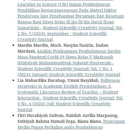
Learning In Science (Clis) Dalam Pembelajaran
Pendidikan Kewarganegaraan Pada Materi Faktor
Pendorong Dan Penghambat Persatuan Dan Kesatuan
Bangsa Bagi Siswa Kelas Xi Ips Di Ma Darul Ihsan
Samarinda
,
Student Scientific Creativity Journal: Vol.
2 No. 5 (2024): September : Student Scientific
Creativity Journal
Mardin Mardin, Moch. Hasyim Fanirin, Dadan
Mardani,
Analisis Pelaksanaan Pembelajaran Daring
Masa Pandemi Covid-19 Siswa Kelas V Madrasah
Ibtidaiyah Muhammadiyah Sukajati Haurgeulis
,
Student Scientific Creativity Journal: Vol. 1 No. 1
(2023): Januari: Student Scientific Creativity Journal
Lia Mahardika Harahap, Ummi Rasyidah,
Politeness
Strategies in Academic English Presentations: A
Systematic Literature Review of Teacher – Student
Interaction
,
Student Scientific Creativity Journal: Vol.
4 No. 4 (2026): Juli: Student Scientific Creativity
Journal
Fitri Harabiyah Gultom, Nabilah Azrilia Marpaung,
Fathiyah Rahma Hamali Zega, Riana Riana,
Penerapan
Media Papan Perkalian pada Pembelajaran