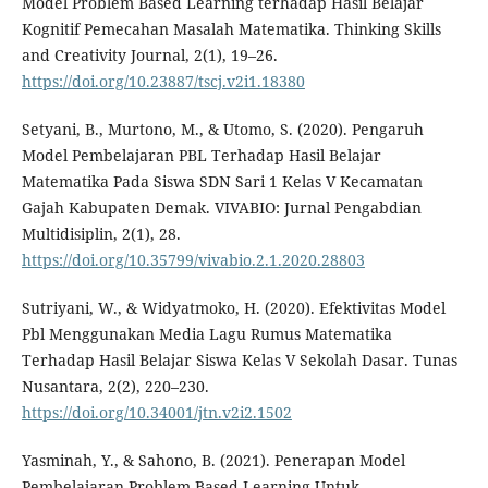
Model Problem Based Learning terhadap Hasil Belajar
Kognitif Pemecahan Masalah Matematika. Thinking Skills
and Creativity Journal, 2(1), 19–26.
https://doi.org/10.23887/tscj.v2i1.18380
Setyani, B., Murtono, M., & Utomo, S. (2020). Pengaruh
Model Pembelajaran PBL Terhadap Hasil Belajar
Matematika Pada Siswa SDN Sari 1 Kelas V Kecamatan
Gajah Kabupaten Demak. VIVABIO: Jurnal Pengabdian
Multidisiplin, 2(1), 28.
https://doi.org/10.35799/vivabio.2.1.2020.28803
Sutriyani, W., & Widyatmoko, H. (2020). Efektivitas Model
Pbl Menggunakan Media Lagu Rumus Matematika
Terhadap Hasil Belajar Siswa Kelas V Sekolah Dasar. Tunas
Nusantara, 2(2), 220–230.
https://doi.org/10.34001/jtn.v2i2.1502
Yasminah, Y., & Sahono, B. (2021). Penerapan Model
Pembelajaran Problem-Based Learning Untuk