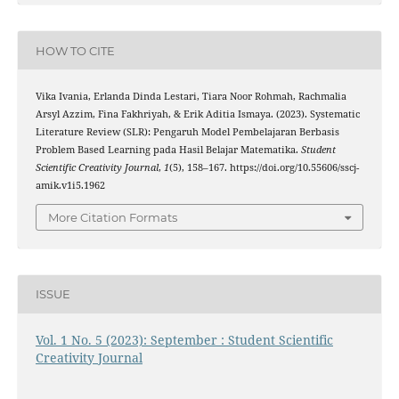
HOW TO CITE
Vika Ivania, Erlanda Dinda Lestari, Tiara Noor Rohmah, Rachmalia
Arsyl Azzim, Fina Fakhriyah, & Erik Aditia Ismaya. (2023). Systematic
Literature Review (SLR): Pengaruh Model Pembelajaran Berbasis
Problem Based Learning pada Hasil Belajar Matematika.
Student
Scientific Creativity Journal
,
1
(5), 158–167. https://doi.org/10.55606/sscj-
amik.v1i5.1962
More Citation Formats
ISSUE
Vol. 1 No. 5 (2023): September : Student Scientific
Creativity Journal