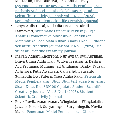
Mustaqim, Fina Fakhriya, Erik Aditia Ismaya,
Systematic Literatur Review : Media Pembelajaran
Berbasis Audio Visual Di Sekolah Dasar
,
Student
Scientific Creativity Journal: Vol. 1 No. 5 (2023):
September : Student Scientific Creativity Journal
Tasya Aulia Faisal, Rusi Ulfa Hasanah, Rindi
Fatmawati,
Systematic Literatur Review (SLR) :
Analisis Problematika Mahasiswa Pendidikan
Matematika Pada Mata Kuliah Analisis Real
,
Student
Scientific Creativity Journal: Vol. 2 No. 3 (2024): Mei :
Student Scientific Creativity Journal
Inayah Adhani Khoirroni, Nur Avifah Dwi Apriliani,
Dhiya Ulhaq Addinillah, Widya Tri Arianti, Destira
Ayu Permana, Muhammad Ghulaman Dzaky, Fauzan
Al Ansori, Putri Awaliyah, Cahya Adhi Susanto
Sumardhi Dwi Putera, Yoga Aditia Ragil,
Pengaruh
Media Pembelajaran Ubur-Ubur terhadap Numerasi
Siswa Kelas II di SDN 06 Ciputat
,
Student Scientific
Creativity Journal: Vol. 3 No. 1 (2025): Student
Scientific Creativity Journal
Rovik Rovik, Asnar Asnar, Wingkolatin Wingkolatin,
Jawatir Pardosi, Suryaningsih Suryaningsih, Novita
Majid,
Penerapan Model Pembelajaran Children