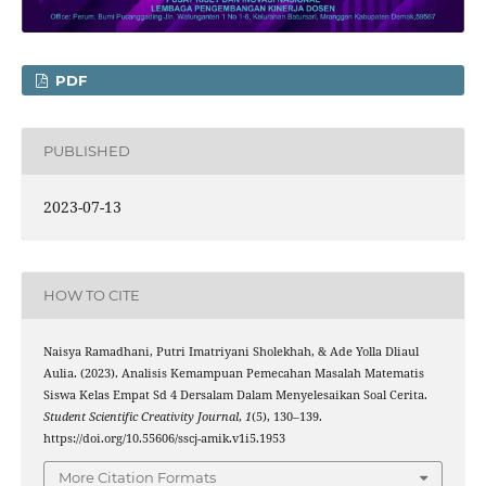
PDF
PUBLISHED
2023-07-13
HOW TO CITE
Naisya Ramadhani, Putri Imatriyani Sholekhah, & Ade Yolla Dliaul
Aulia. (2023). Analisis Kemampuan Pemecahan Masalah Matematis
Siswa Kelas Empat Sd 4 Dersalam Dalam Menyelesaikan Soal Cerita.
Student Scientific Creativity Journal
,
1
(5), 130–139.
https://doi.org/10.55606/sscj-amik.v1i5.1953
More Citation Formats