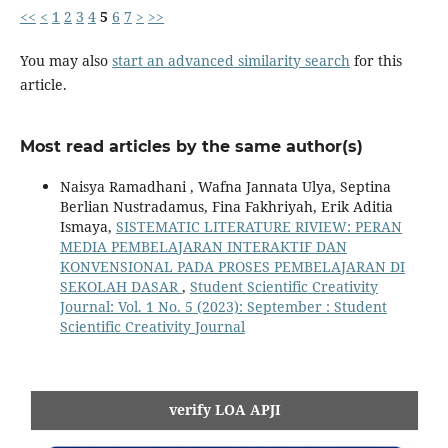
<<
<
1
2
3
4
5
6
7
>
>>
You may also
start an advanced similarity search
for this
article.
Most read articles by the same author(s)
Naisya Ramadhani , Wafna Jannata Ulya, Septina
Berlian Nustradamus, Fina Fakhriyah, Erik Aditia
Ismaya,
SISTEMATIC LITERATURE RIVIEW: PERAN
MEDIA PEMBELAJARAN INTERAKTIF DAN
KONVENSIONAL PADA PROSES PEMBELAJARAN DI
SEKOLAH DASAR
,
Student Scientific Creativity
Journal: Vol. 1 No. 5 (2023): September : Student
Scientific Creativity Journal
verify LOA APJI