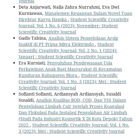
Journal
Deta Anjarwati, Naila Zahra Nurrahmi, Eva Dwi
Kurniawan,
Manajemen Keuangan Dalam Novel Tuan
Direktur Karya Hamka
,
Student Scientific Creativity
Journal: Vol. 1 No. 6 (2023): November: Student
Scientific Creativity Journal
Gadis Tabina,
Analisis Sistem Pengelolaan Arsip
Inaktif di PT Prima Mitra Elektrindo
,
Student
Scientific Creativity Journal: Vol. 2 No. 1 (2024):
Januari : Student Scientific Creativity Journal
Era Kurniati,
Penyuluhan Pendewasaan Usia
Perkawinan Anak Bagi Masyarakat di Kecamatan
Kunduran Kabupaten Blora
,
Student Scientific
Creativity Journal: Vol. 1 No. 3 (2023): Mei : Student
Scientific Creativity Journal
Sofianti Sofianti, Ardiansyah Ardiansyah, Susaldi
Susaldi,
Analisis Kualitas BOD, COD, Dan TSS Dalam
Pengelolaan Limbah Cair Setelah Proses Koagulasi
Dan Flokulasi Pada Instalasi Pengolahan Air Limbah
(Studi Pada Industri Kosmetik X Di Kota Depok) Tahun
2022
,
Student Scientific Creativity Journal: Vol. 1 No.
3 (2023): Mei : Student Scientific Creativity Journal