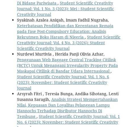
Di Bidang Pariwisata
,
Student Scientific Creativity
Journal: Vol. 1 No. 3 (2023): Mei : Student Scientific
Creativity Journal
Syakinah Azalea Aniqah, Imam Fadhil Nugraha,
Keterbatasan Pendidikan dan Kerentanan Remaja
pada Fase Post-Compulsory Education: Analisis
Rekrutmen Boko Haram di Nigeria
,
Student Scientific
Creativity Journal: Vol. 4 No. 3 (2026): Student
Scientific Creativity Journal
Nurdewi Murtivia , Herida Panji Olivia Azhar,
Penggunaan Web Baggage Central Tracking Citilink
(BCTC) Untuk Menangani Irregularity Property Pada
Maskapai Citilink di Bandar Udara Internasional
,
Student Scientific Creativity Journal: Vol. 1 No. 6
(2023): November: Student Scientific Creativity
Journal
Arsyrah Fitri , Teresia Bunga, Andika Sihotang, Lenti
Susanna Saragih,
Analisis Strategi Mempertahankan
Nilai, Kepuasan Dan Loyalitas Pelanggan Lampu
Hannochs Terhadap Disributor Hannochs Di
Tembung
,
Student Scientific Creativity Journal: Vol. 1
No. 6 (2023): November: Student Scientific Creativity