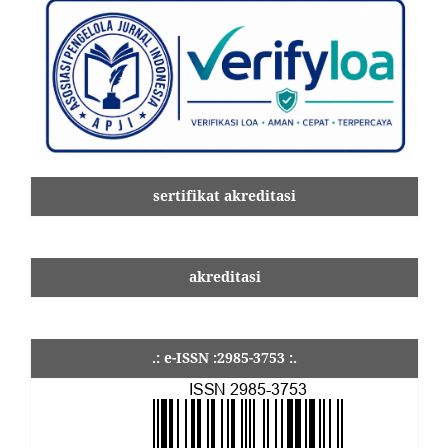
sertifikat akreditasi
akreditasi
.: e-ISSN :2985-3753 :.