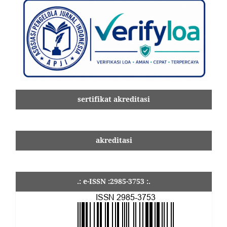
sertifikat akreditasi
akreditasi
.: e-ISSN :2985-3753 :.