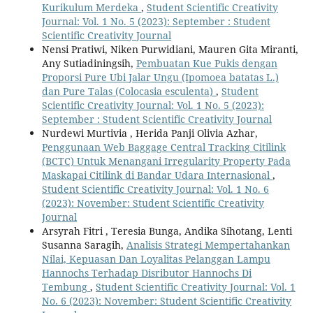
Kurikulum Merdeka
,
Student Scientific Creativity
Journal: Vol. 1 No. 5 (2023): September : Student
Scientific Creativity Journal
Nensi Pratiwi, Niken Purwidiani, Mauren Gita Miranti,
Any Sutiadiningsih,
Pembuatan Kue Pukis dengan
Proporsi Pure Ubi Jalar Ungu (Ipomoea batatas L.)
dan Pure Talas (Colocasia esculenta)
,
Student
Scientific Creativity Journal: Vol. 1 No. 5 (2023):
September : Student Scientific Creativity Journal
Nurdewi Murtivia , Herida Panji Olivia Azhar,
Penggunaan Web Baggage Central Tracking Citilink
(BCTC) Untuk Menangani Irregularity Property Pada
Maskapai Citilink di Bandar Udara Internasional
,
Student Scientific Creativity Journal: Vol. 1 No. 6
(2023): November: Student Scientific Creativity
Journal
Arsyrah Fitri , Teresia Bunga, Andika Sihotang, Lenti
Susanna Saragih,
Analisis Strategi Mempertahankan
Nilai, Kepuasan Dan Loyalitas Pelanggan Lampu
Hannochs Terhadap Disributor Hannochs Di
Tembung
,
Student Scientific Creativity Journal: Vol. 1
No. 6 (2023): November: Student Scientific Creativity