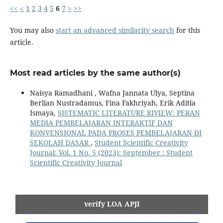
<<
<
1
2
3
4
5
6
7
>
>>
You may also
start an advanced similarity search
for this
article.
Most read articles by the same author(s)
Naisya Ramadhani , Wafna Jannata Ulya, Septina
Berlian Nustradamus, Fina Fakhriyah, Erik Aditia
Ismaya,
SISTEMATIC LITERATURE RIVIEW: PERAN
MEDIA PEMBELAJARAN INTERAKTIF DAN
KONVENSIONAL PADA PROSES PEMBELAJARAN DI
SEKOLAH DASAR
,
Student Scientific Creativity
Journal: Vol. 1 No. 5 (2023): September : Student
Scientific Creativity Journal
verify LOA APJI