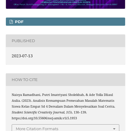
PDF
PUBLISHED
2023-07-13
HOW TO CITE
Naisya Ramadhani, Putri Imatriyani Sholekhah, & Ade Yolla Dliaul
Aulia. (2023). Analisis Kemampuan Pemecahan Masalah Matematis
Siswa Kelas Empat Sd 4 Dersalam Dalam Menyelesaikan Soal Cerita.
Student Scientific Creativity Journal
,
1
(5), 130–139.
https://doi.org/10.55606/sscj-amik.v1i5.1953
More Citation Formats